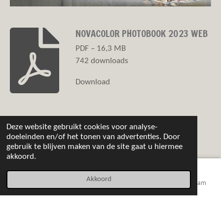
NOVACOLOR PHOTOBOOK 2023 WEB
PDF – 16,3 MB
742 downloads
Download
Deze website gebruikt cookies voor analyse-
doeleinden en/of het tonen van advertenties. Door
NEEM CONTACT MET MIJ OP
gebruik te blijven maken van de site gaat u hiermee
akkoord.
Interesse gewekt? Maak dan gebruik van het
contactformulier of
Akkoord
E-mailadres
Telefoonnummer
Kaart
Instagram
neem telefonische contact met mij op.